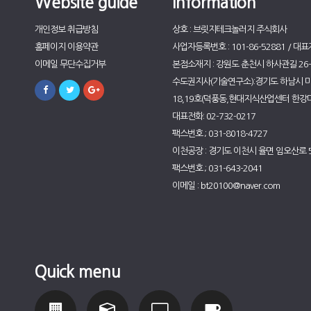
Website guide
Information
개인정보 취급방침
상호 : 브릿지테크놀러지 주식회사
홈페이지 이용약관
사업자등록번호 : 101-86-52881 / 대표
이메일 무단수집거부
본점소재지 : 강원도 춘천시 하사관길 26-5
수도권지사(기술연구소):경기도 하남시 미사
18,19호(덕풍동,현대지식산업센터 한강미
대표전화: 02-732-0217
팩스번호 ; 031-8018-4727
이천공장 : 경기도 이천시 율면 임오산로 
팩스번호 ; 031-643-2041
이메일 : bt20100@naver.com
Quick menu