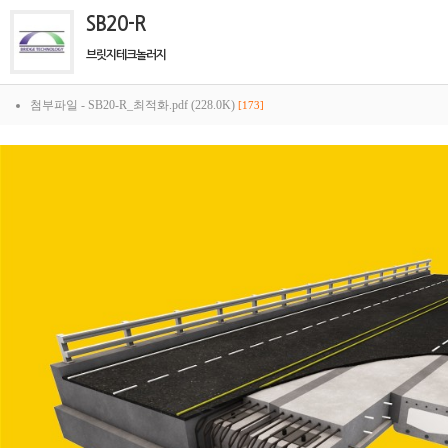
SB20-R
브릿지테크놀러지
첨부파일 -
SB20-R_최적화.pdf (228.0K)
[173]