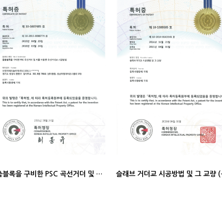
돌출블록을 구비한 PSC 곡선거더 및 이를 이용한 곡선거더교 시공방법 (특허증)
슬래브 거