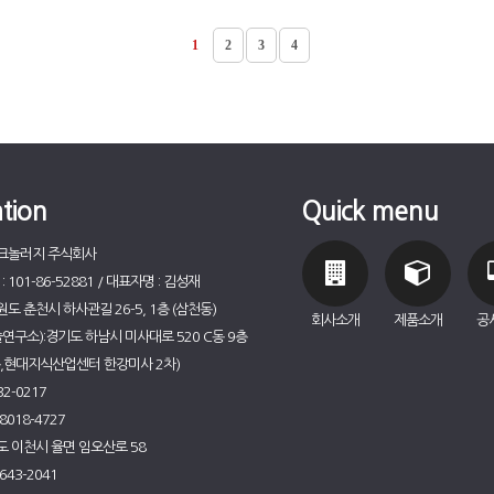
1
2
3
4
tion
Quick menu
테크놀러지 주식회사
101-86-52881 / 대표자명 : 김성재
원도 춘천시 하사관길 26-5, 1층 (삼천동)
회사소개
제품소개
공
구소):경기도 하남시 미사대로 520 C동 9층
동,현대지식산업센터 한강미사 2차)
2-0217
8018-4727
도 이천시 율면 임오산로 58
643-2041