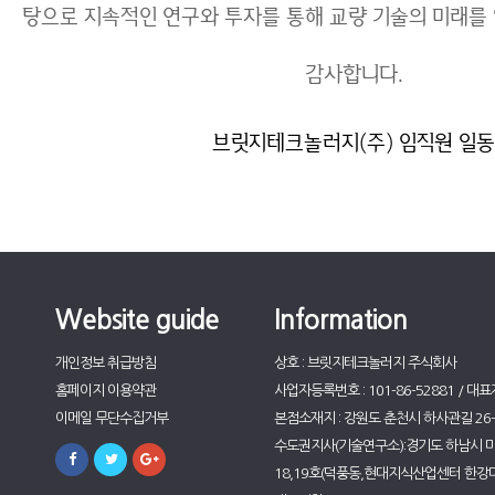
탕으로 지속적인 연구와 투자를 통해 교량 기술의 미래를
감사합니다.
브릿지테크놀러지(주) 임직원 일동
Website guide
Information
개인정보 취급방침
상호 : 브릿지테크놀러지 주식회사
홈페이지 이용약관
사업자등록번호 : 101-86-52881 / 대표
이메일 무단수집거부
본점소재지 : 강원도 춘천시 하사관길 26-5
수도권지사(기술연구소):경기도 하남시 미사
18,19호(덕풍동,현대지식산업센터 한강미